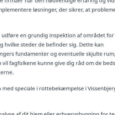
e firmaer har den nødvendige erfaring og vide
implementere løsninger, der sikrer, at problem
t udføre en grundig inspektion af området for
g hvilke steder de befinder sig. Dette kan
ningers fundamenter og eventuelle skjulte rum
 vil fagfolkene kunne give dig råd om de bed
terne.
ma med speciale i rottebekæmpelse i Vissenbjer
alyse af dit hjem eller erhvervsbygning for t