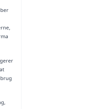
aber
erne,
irma
agerer
at
r brug
ng,