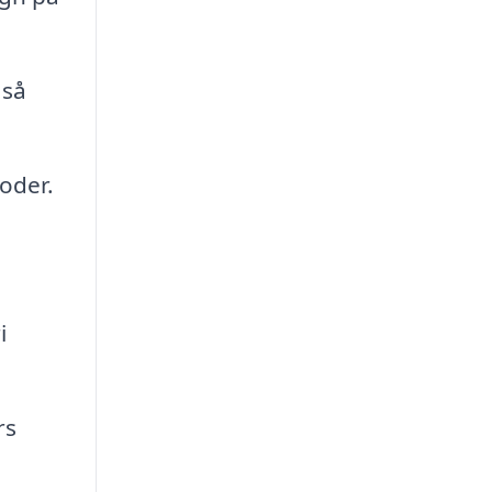
 så
oder.
i
rs