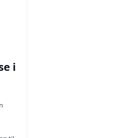
e i
an