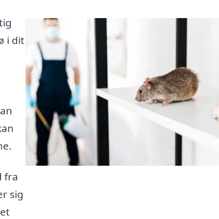
tig
 i dit
kan
kan
ne.
 fra
er sig
det