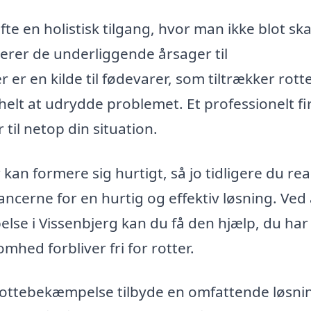
e en holistisk tilgang, hvor man ikke blot sk
rer de underliggende årsager til
er en kilde til fødevarer, som tiltrækker rott
helt at udrydde problemet. Et professionelt f
til netop din situation.
 kan formere sig hurtigt, så jo tidligere du re
chancerne for en hurtig og effektiv løsning. Ved 
else i Vissenbjerg kan du få den hjælp, du ha
somhed forbliver fri for rotter.
l rottebekæmpelse tilbyde en omfattende løsni