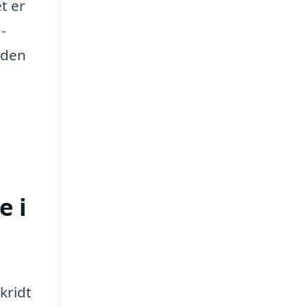
t er
-
 den
e i
kridt