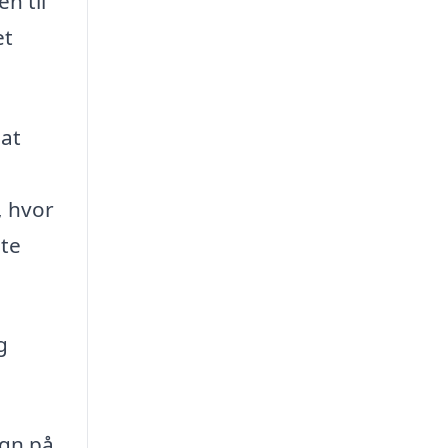
n til
et
 at
, hvor
ste
g
egn på