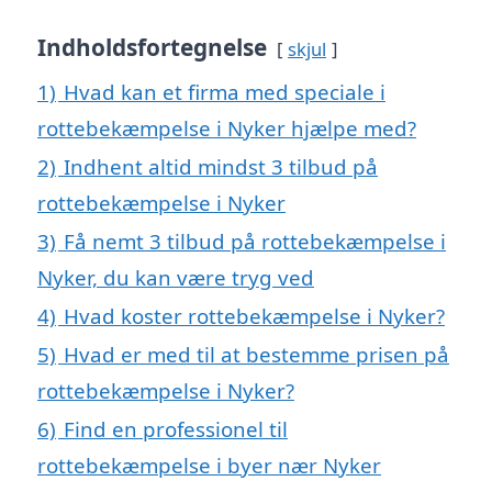
Indholdsfortegnelse
skjul
1)
Hvad kan et firma med speciale i
rottebekæmpelse i Nyker hjælpe med?
2)
Indhent altid mindst 3 tilbud på
rottebekæmpelse i Nyker
3)
Få nemt 3 tilbud på rottebekæmpelse i
Nyker, du kan være tryg ved
4)
Hvad koster rottebekæmpelse i Nyker?
5)
Hvad er med til at bestemme prisen på
rottebekæmpelse i Nyker?
6)
Find en professionel til
rottebekæmpelse i byer nær Nyker