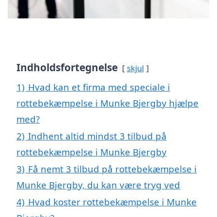
Indholdsfortegnelse
skjul
1)
Hvad kan et firma med speciale i
rottebekæmpelse i Munke Bjergby hjælpe
med?
2)
Indhent altid mindst 3 tilbud på
rottebekæmpelse i Munke Bjergby
3)
Få nemt 3 tilbud på rottebekæmpelse i
Munke Bjergby, du kan være tryg ved
4)
Hvad koster rottebekæmpelse i Munke