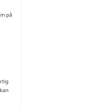
om på
e
rtig
 kan