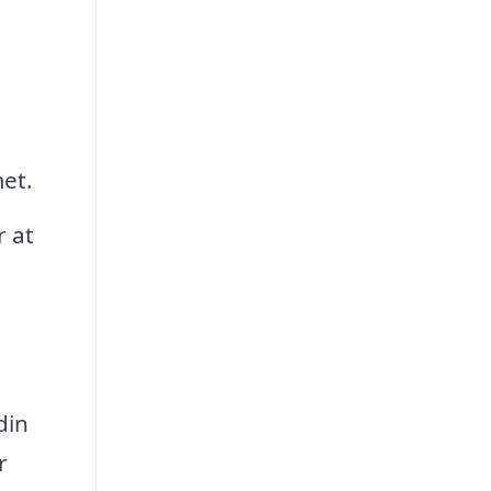
et.
r at
din
r