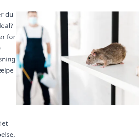
er du
ldal?
er for
e
sning
jælpe
k
det
else,