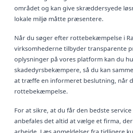
området og kan give skræddersyede løsni
lokale miljø måtte præsentere.
Når du søger efter rottebekæmpelse i Ra
virksomhederne tilbyder transparente pr
oplysninger på vores platform kan du hur
skadedyrsbekæmpere, så du kan sammenlig
at træffe en informeret beslutning, når d
rottebekæmpelse.
For at sikre, at du får den bedste servi
anbefales det altid at vælge et firma, d
arbejde. Læs anmeldelser fra tidligere k