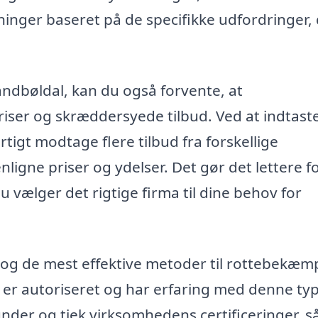
nger baseret på de specifikke udfordringer, 
ndbøldal, kan du også forvente, at
iser og skræddersyede tilbud. Ved at indtast
tigt modtage flere tilbud fra forskellige
ne priser og ydelser. Det gør det lettere fo
u vælger det rigtige firma til dine behov for
ce og de mest effektive metoder til rottebekæm
er er autoriseret og har erfaring med denne ty
under og tjek virksomhedens certificeringer, s