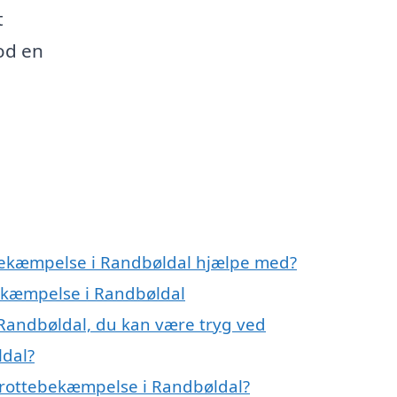
t
od en
ebekæmpelse i Randbøldal hjælpe med?
bekæmpelse i Randbøldal
Randbøldal, du kan være tryg ved
ldal?
 rottebekæmpelse i Randbøldal?