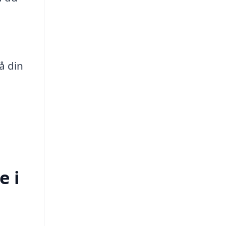
å din
e i