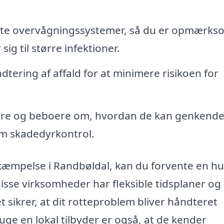
tte overvågningssystemer, så du er opmærks
sig til større infektioner.
ering af affald for at minimere risikoen for
re og beboere om, hvordan de kan genkend
 om skadedyrkontrol.
ekæmpelse i Randbøldal, kan du forvente en hu
isse virksomheder har fleksible tidsplaner og
et sikrer, at dit rotteproblem bliver håndteret
ruge en lokal tilbyder er også, at de kender