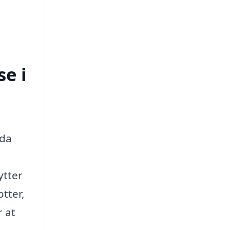
e i
 da
ytter
tter,
r at