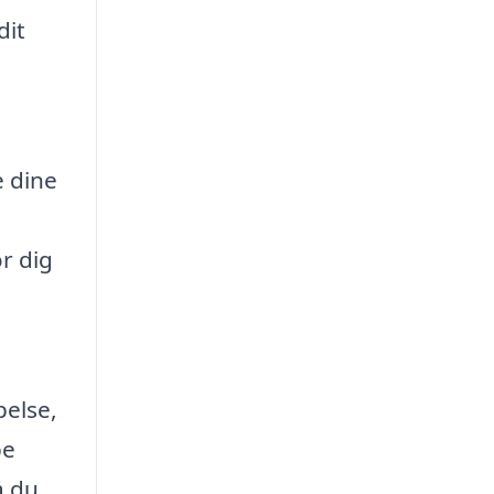
dit
e dine
r dig
pelse,
pe
å du