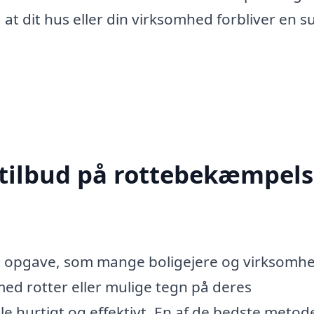
 at dit hus eller din virksomhed forbliver en 
 tilbud på rottebekæmpels
g opgave, som mange boligejere og virksomh
ed rotter eller mulige tegn på deres
le hurtigt og effektivt. En af de bedste metode