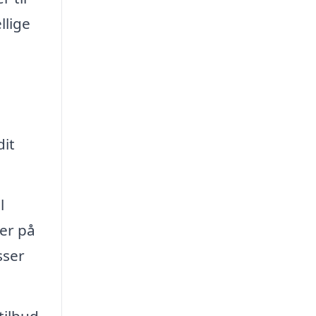
llige
dit
l
er på
sser
tilbud