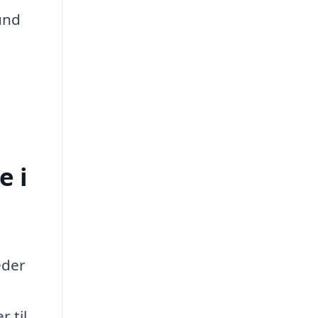
sund
e i
eder
r til