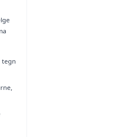
ælge
rma
e tegn
rne,
e