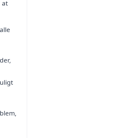
 at
alle
der,
uligt
oblem,