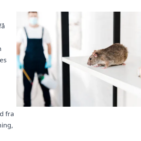
g
få
n
res
d fra
ning,