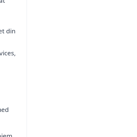
at
t din
vices,
med
hjem