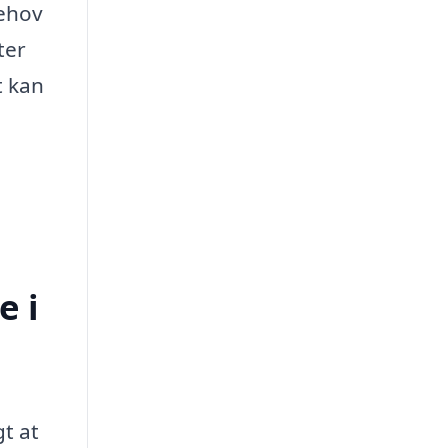
behov
ter
t kan
e i
gt at