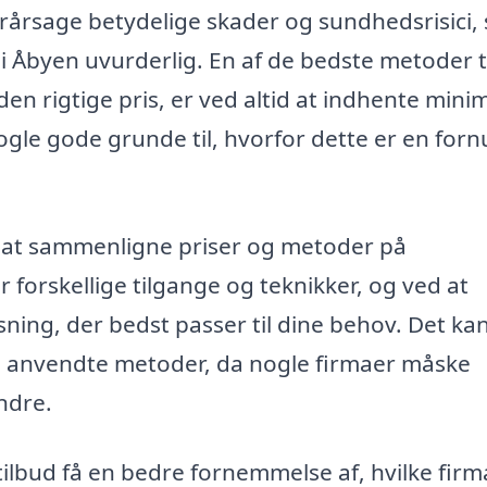
orårsage betydelige skader og sundhedsrisici, 
 Åbyen uvurderlig. En af de bedste metoder ti
l den rigtige pris, er ved altid at indhente min
 nogle gode grunde til, hvorfor dette er en forn
or at sammenligne priser og metoder på
 forskellige tilgange og teknikker, og ved at
sning, der bedst passer til dine behov. Det ka
de anvendte metoder, da nogle firmaer måske
ndre.
ilbud få en bedre fornemmelse af, hvilke firm