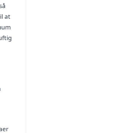
så
l at
imum
uftig
n
aer