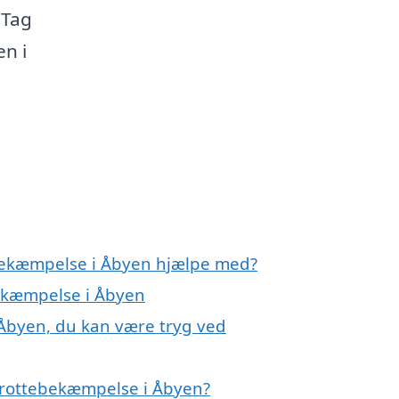
 Tag
en i
ebekæmpelse i Åbyen hjælpe med?
bekæmpelse i Åbyen
Åbyen, du kan være tryg ved
 rottebekæmpelse i Åbyen?