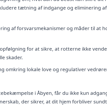
kludere tætning af indgange og eliminering af
ing af forsvarsmekanismer og måder til at h
pfølgning for at sikre, at rotterne ikke vende
le skader.
ng omkring lokale love og regulativer vedrør
ottebekæmpelse i Åbyen, får du ikke kun adgang
erskab, der sikrer, at dit hjem forbliver sund