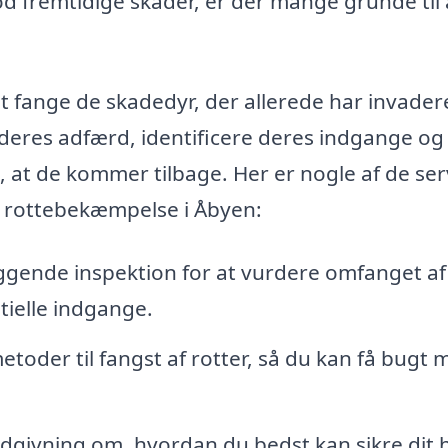
od fremtidige skader, er der mange grunde til 
fange de skadedyr, der allerede har invadere
deres adfærd, identificere deres indgange og
, at de kommer tilbage. Her er nogle af de ser
er rottebekæmpelse i Åbyen:
gende inspektion for at vurdere omfanget af
tielle indgange.
etoder til fangst af rotter, så du kan få bugt 
dgivning om, hvordan du bedst kan sikre dit 