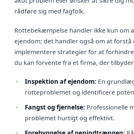
akut problem eller ønsker at sikre dig m
rådføre sig med fagfolk.
Rottebekæmpelse handler ikke kun om at 
ejendom; det handler også om at forstå 
implementere strategier for at forhindre
du kan forvente fra et firma, der tilbyd
Inspektion af ejendom:
En grundlæg
rotteproblemet og identificere poten
Fangst og fjernelse:
Professionelle m
problemet hurtigt og effektivt.
Forebyggelse af genindtrængen:
Rå