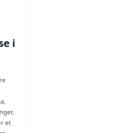
e i
re
a,
nger,
r et