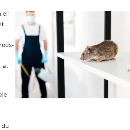
 er
et
heds-
 at
ale
å du