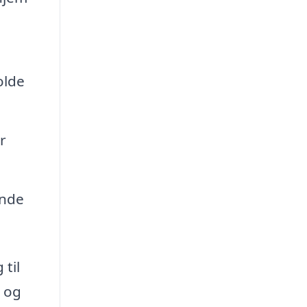
olde
r
ende
 til
t og