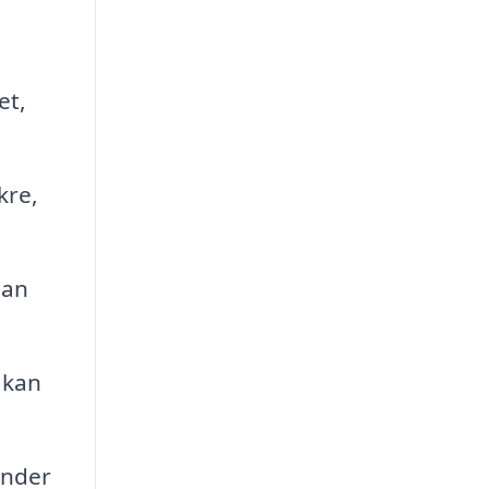
et,
kre,
man
 kan
ender