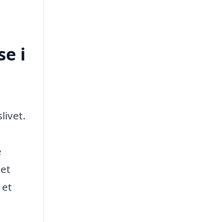
e i
livet.
e
 et
 et