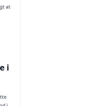
gt at
e i
tte
nd i