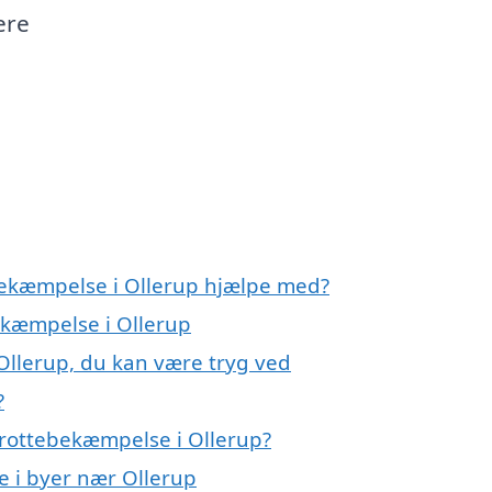
ere
bekæmpelse i Ollerup hjælpe med?
ekæmpelse i Ollerup
Ollerup, du kan være tryg ved
?
 rottebekæmpelse i Ollerup?
e i byer nær Ollerup