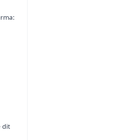
irma:
 dit