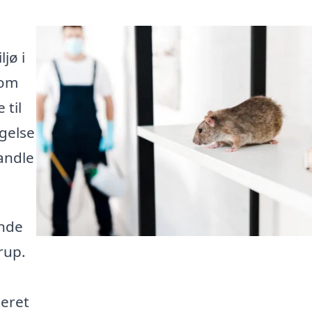
jø i
som
 til
gelse
handle
inde
rup.
meret