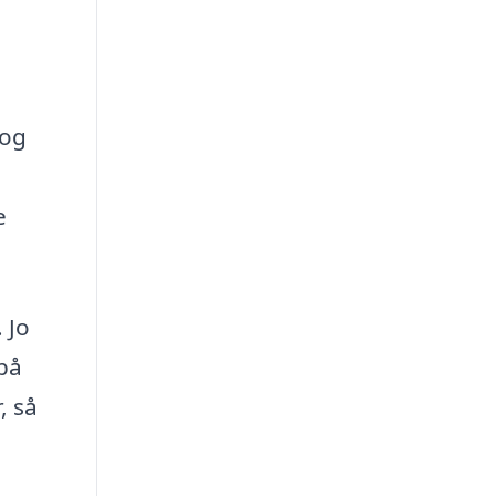
 og
e
 Jo
 på
, så