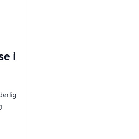
e i
derlig
g