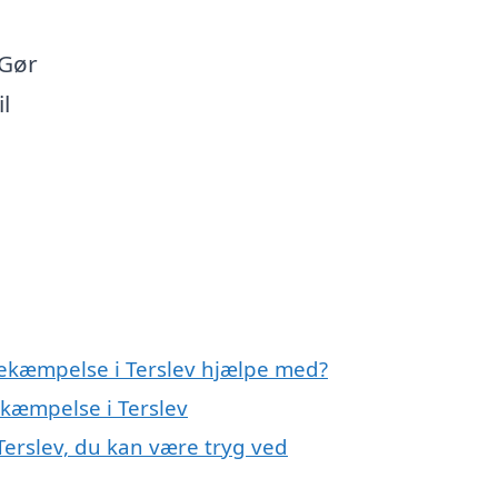
 Gør
l
bekæmpelse i Terslev hjælpe med?
ekæmpelse i Terslev
Terslev, du kan være tryg ved