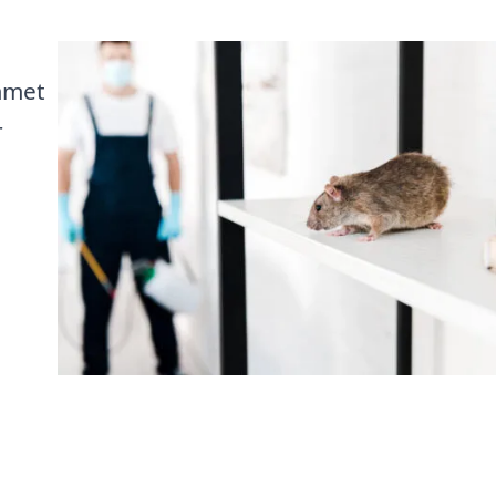
mmet
r