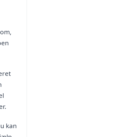
 om,
oen
eret
n
el
er.
du kan
jælp,