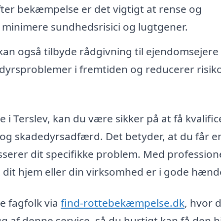
ter bekæmpelse er det vigtigt at rense og
t minimere sundhedsrisici og lugtgener.
kan også tilbyde rådgivning til ejendomsejere
yrsproblemer i fremtiden og reducerer risik
i Terslev, kan du være sikker på at få kvalific
d og skadedyrsadfærd. Det betyder, at du får e
sserer dit specifikke problem. Med profession
at dit hjem eller din virksomhed er i gode hænd
ge fagfolk via
find-rottebekæmpelse.dk
, hvor 
 af denne service, så du hurtigt kan få den h