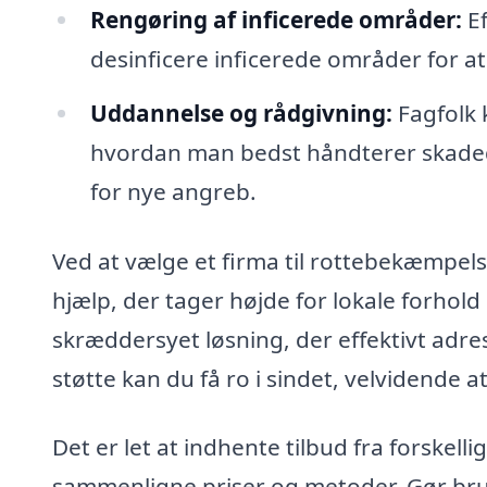
Rengøring af inficerede områder:
Ef
desinficere inficerede områder for a
Uddannelse og rådgivning:
Fagfolk 
hvordan man bedst håndterer skaded
for nye angreb.
Ved at vælge et firma til rottebekæmpelse 
hjælp, der tager højde for lokale forhol
skræddersyet løsning, der effektivt adre
støtte kan du få ro i sindet, velvidende 
Det er let at indhente tilbud fra forskelli
sammenligne priser og metoder. Gør brug