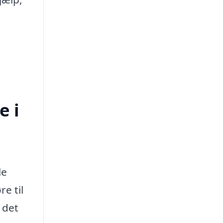
e i
le
e til
 det