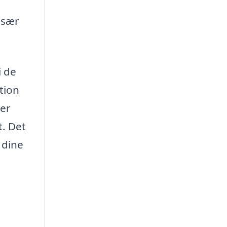
især
i de
tion
rer
. Det
 dine