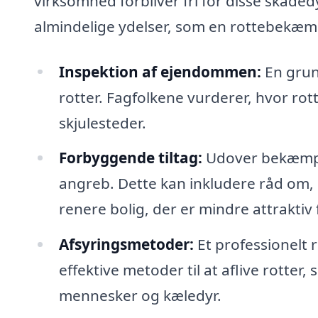
virksomhed forbliver fri for disse skade
almindelige ydelser, som en rottebekæmp
Inspektion af ejendommen:
En grund
rotter. Fagfolkene vurderer, hvor rot
skjulesteder.
Forbyggende tiltag:
Udover bekæmpel
angreb. Dette kan inkludere råd om,
renere bolig, der er mindre attraktiv 
Afsyringsmetoder:
Et professionelt
effektive metoder til at aflive rotter, 
mennesker og kæledyr.