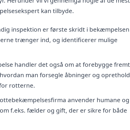
dyr. Herunder vil vi gennemgå nogle af de mest
elsesekspert kan tilbyde.
ig inspektion er første skridt i bekæmpelsen
terne trænger ind, og identificerer mulige
se handler det også om at forebygge fremt
 hvordan man forsegle åbninger og oprethold
for rotterne.
 rottebekæmpelsesfirma anvender humane og
som f.eks. fælder og gift, der er sikre for både