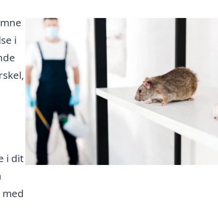
komne
se i
inde
rskel,
 i dit
n
t med