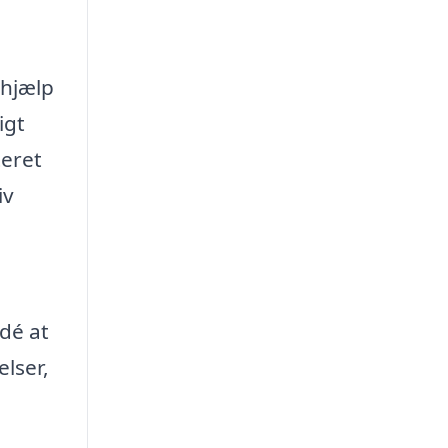
 hjælp
igt
teret
iv
dé at
elser,