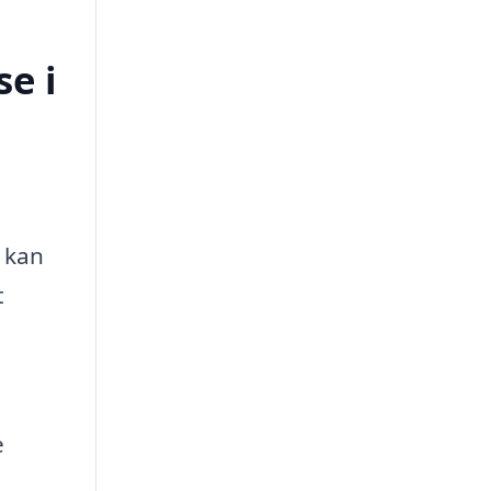
e i
r kan
t
e