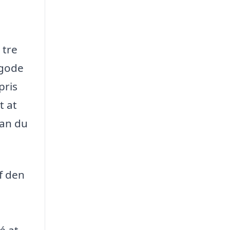
 tre
 gode
pris
t at
kan du
f den
é at