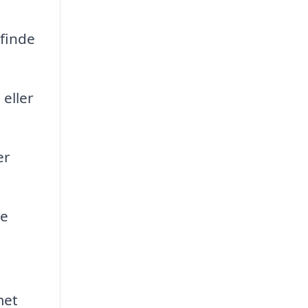
 finde
 eller
er
re
met