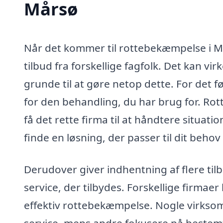
Mårsø
Når det kommer til rottebekæmpelse i Mår
tilbud fra forskellige fagfolk. Det kan v
grunde til at gøre netop dette. For det fø
for den behandling, du har brug for. Rott
få det rette firma til at håndtere situat
finde en løsning, der passer til dit beho
Derudover giver indhentning af flere til
service, der tilbydes. Forskellige firmaer
effektiv rottebekæmpelse. Nogle virks
service, mens andre fokusere på bestem