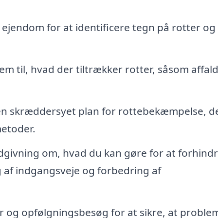
 ejendom for at identificere tegn på rotter og
rem til, hvad der tiltrækker rotter, såsom affald
 en skræddersyet plan for rottebekæmpelse, d
metoder.
dgivning om, hvad du kan gøre for at forhind
 af indgangsveje og forbedring af
r og opfølgningsbesøg for at sikre, at proble