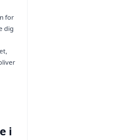
m for
e dig
et,
bliver
e i