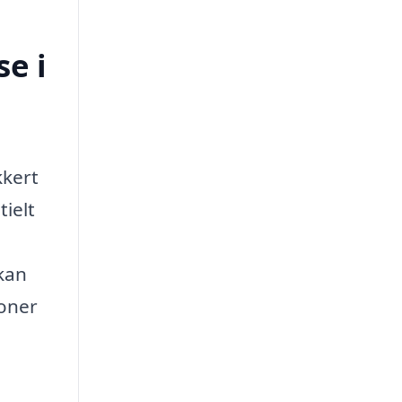
e i
kkert
tielt
 kan
ioner