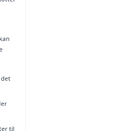
 kan
e
 det
der
er til