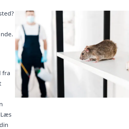
sted?
inde.
 fra
t
n
 Læs
 din