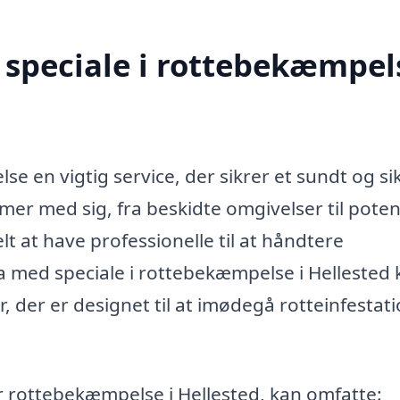
speciale i rottebekæmpels
e en vigtig service, der sikrer et sundt og si
er med sig, fra beskidte omgivelser til poten
t at have professionelle til at håndtere
ma med speciale i rottebekæmpelse i Hellested
 der er designet til at imødegå rotteinfestat
der rottebekæmpelse i Hellested, kan omfatte: