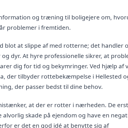
information og træning til boligejere om, hvo
r problemer i fremtiden.
 blot at slippe af med rotterne; det handler 
og dyr. At hyre professionelle sikrer, at prob
arer dig for tid og bekymringer. Ved hjælp af 
ma, der tilbyder rottebekæmpelse i Hellested o
ing, der passer bedst til dine behov.
 mistænker, at der er rotter i nærheden. De ers
e alvorlig skade på ejendom og have en negat
rfor er det en god idé at benytte sig af