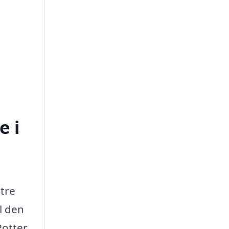
g
e i
 tre
il den
Rotter