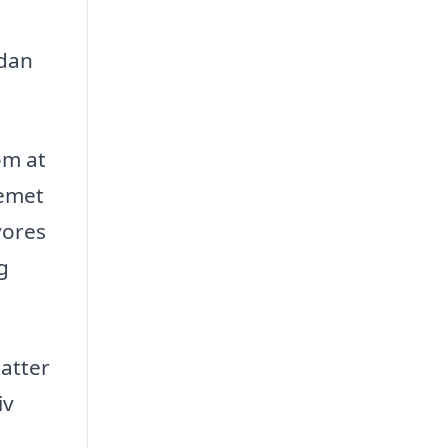
rdan
om at
lemet
vores
g
tatter
iv