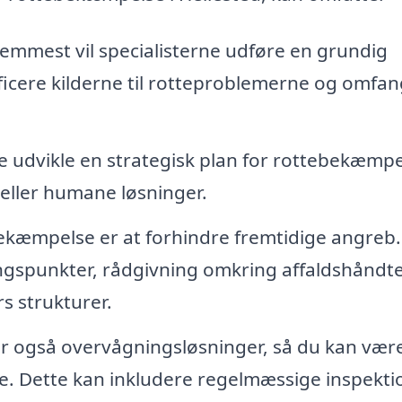
remmest vil specialisterne udføre en grundig
ificere kilderne til rotteproblemerne og omfan
e udvikle en strategisk plan for rottebekæmpe
 eller humane løsninger.
bekæmpelse er at forhindre fremtidige angreb.
ngspunkter, rådgivning omkring affaldshåndt
s strukturer.
r også overvågningsløsninger, så du kan vær
age. Dette kan inkludere regelmæssige inspekti