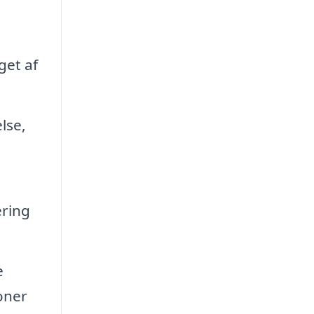
get af
lse,
ering
e
oner