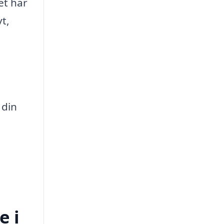
et har
t,
 din
e i