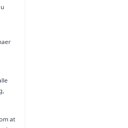
du
maer
lle
g,
 om at