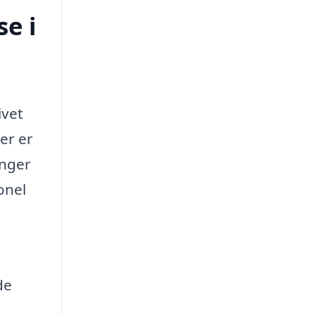
e i
ivet
er er
inger
onel
de