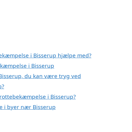
bekæmpelse i Bisserup hjælpe med?
bekæmpelse i Bisserup
Bisserup, du kan være tryg ved
p?
 rottebekæmpelse i Bisserup?
e i byer nær Bisserup