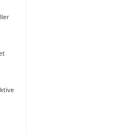
ller
et
ktive