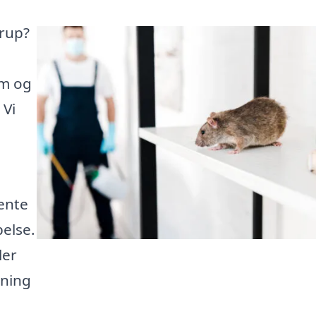
erup?
em og
 Vi
ente
pelse.
ler
gning