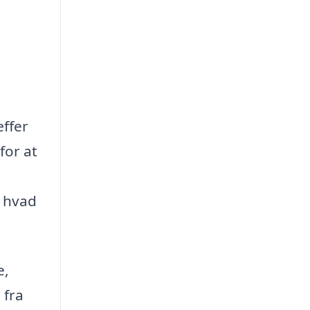
æffer
for at
g hvad
e,
 fra