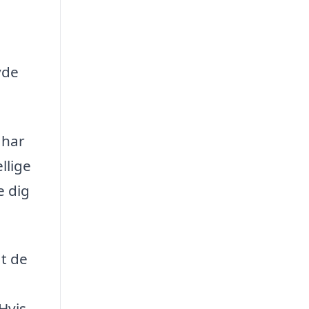
yde
 har
llige
e dig
t de
Hvis