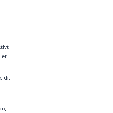
tivt
 er
e dit
om,