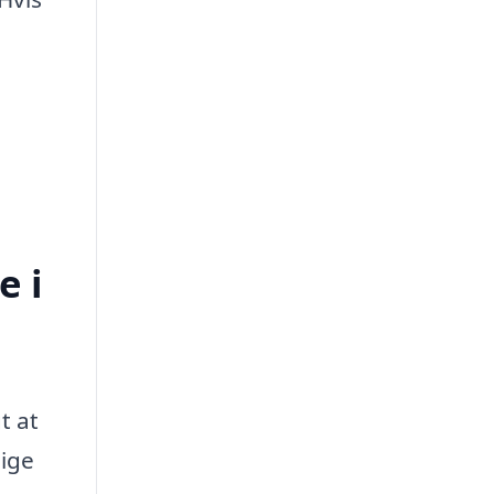
e i
t at
lige