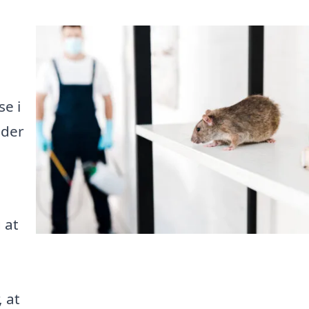
e i
 der
 at
, at