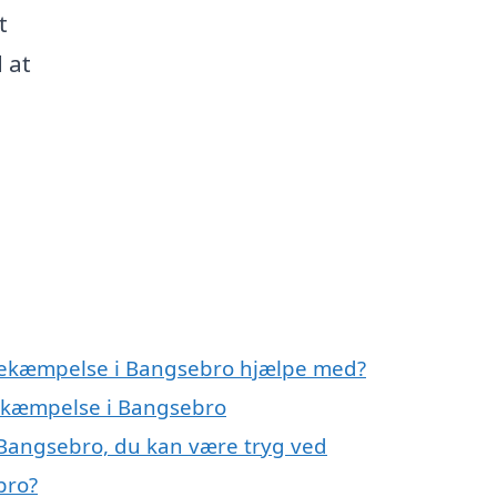
t
 at
ebekæmpelse i Bangsebro hjælpe med?
bekæmpelse i Bangsebro
 Bangsebro, du kan være tryg ved
bro?