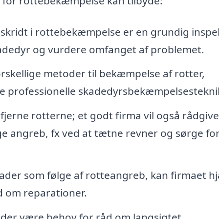
n for rottebekæmpelse kan tilbyde:
skridt i rottebekæmpelse er en grundig inspe
kadedyr og vurdere omfanget af problemet.
rskellige metoder til bekæmpelse af rotter,
dre professionelle skadedyrsbekæmpelsestekni
fjerne rotterne; et godt firma vil også rådgiv
e angreb, fx ved at tætne revner og sørge fo
kader som følge af rotteangreb, kan firmaet h
d om reparationer.
der være behov for råd om langsigtet