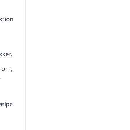
ktion
kker.
e om,
r
jælpe