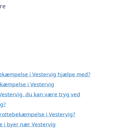
re
bekæmpelse i Vestervig hjælpe med?
ekæmpelse i Vestervig
Vestervig, du kan være tryg ved
ig?
rottebekæmpelse i Vestervig?
e i byer nær Vestervig