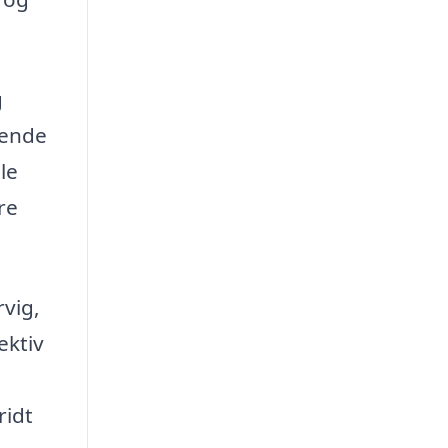
g
dende
le
re
rvig,
ektiv
ridt