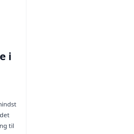
e i
mindst
 det
g til