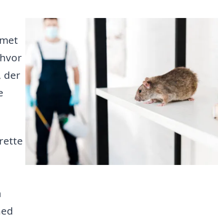
mmet
 hvor
, der
e
rette
å
hed