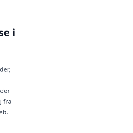
e i
der,
 der
g fra
eb.