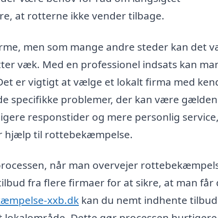
re, at rotterne ikke vender tilbage.
harme, men som mange andre steder kan det 
tter væk. Med en professionel indsats kan ma
et er vigtigt at vælge et lokalt firma med ke
 de specifikke problemer, der kan være gælden
igere responstider og mere personlig service
r hjælp til rottebekæmpelse.
f processen, når man overvejer rottebekæmpels
lbud fra flere firmaer for at sikre, at man får
kæmpelse-xxb.dk
kan du nemt indhente tilbud
t lokalområde. Dette gør processen hurtigere