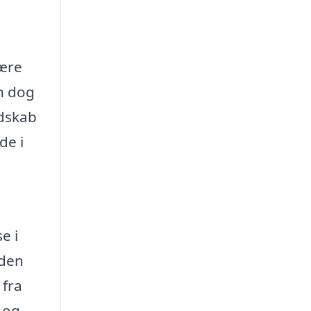
være
n dog
ndskab
de i
,
e i
 den
 fra
 og