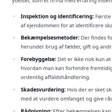
ydelser, som et firma med erfaring inde
Inspektion og identificering:
Første 
af ejendommen for at identificere s
Bekæmpelsesmetoder:
Der findes fo
herunder brug af fælder, gift og an
Forebyggelse:
Det er ikke nok kun at 
hvordan man kan forhindre fremtidig
ordentlig affaldshåndtering.
Skadesvurdering:
Hvis der er sket s
med at vurdere omfanget og give rå
Rådgivning:
Efter bekæmpelsen kan 