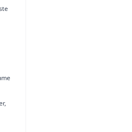
ste
omme
er,