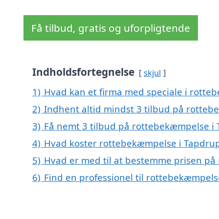
Få tilbud, gratis og uforpligtende
Indholdsfortegnelse
skjul
1)
Hvad kan et firma med speciale i rott
2)
Indhent altid mindst 3 tilbud på rotte
3)
Få nemt 3 tilbud på rottebekæmpelse i 
4)
Hvad koster rottebekæmpelse i Tapdru
5)
Hvad er med til at bestemme prisen på
6)
Find en professionel til rottebekæmpel