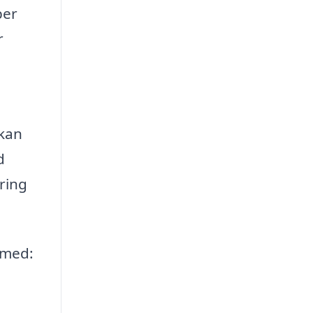
per
r
 kan
d
ering
 med: