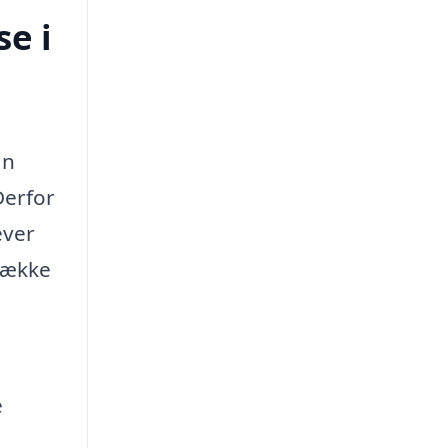
e i
an
Derfor
ever
 række
e