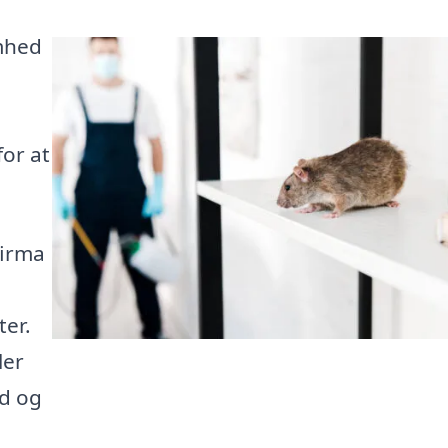
omhed
or at
firma
ter.
ler
ud og
.