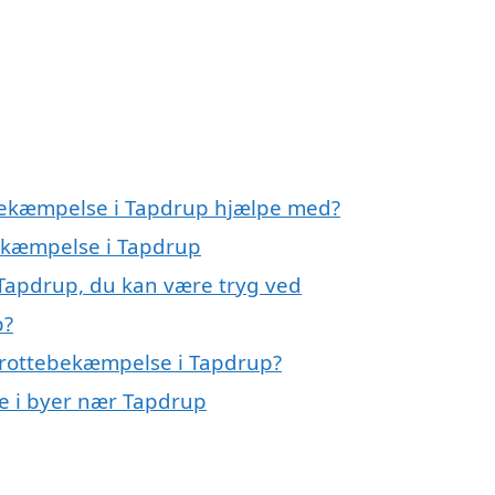
ebekæmpelse i Tapdrup hjælpe med?
bekæmpelse i Tapdrup
Tapdrup, du kan være tryg ved
p?
 rottebekæmpelse i Tapdrup?
se i byer nær Tapdrup