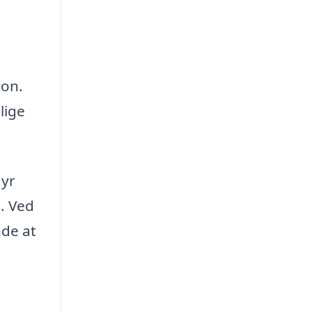
ion.
lige
dyr
. Ved
nde at