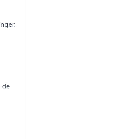
inger.
e de