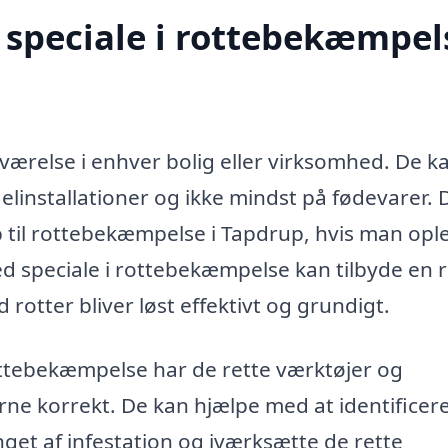
speciale i rottebekæmpels
ærelse i enhver bolig eller virksomhed. De k
elinstallationer og ikke mindst på fødevarer. 
p til rottebekæmpelse i Tapdrup, hvis man opl
ed speciale i rottebekæmpelse kan tilbyde en
 rotter bliver løst effektivt og grundigt.
ottebekæmpelse har de rette værktøjer og
rne korrekt. De kan hjælpe med at identificer
et af infestation og iværksætte de rette