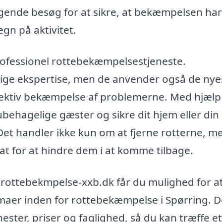
ende besøg for at sikre, at bekæmpelsen har
egn på aktivitet.
rofessionel rottebekæmpelsestjeneste.
dige ekspertise, men de anvender også de nye
ffektiv bekæmpelse af problemerne. Med hjælp
 ubehagelige gæster og sikre dit hjem eller din
et handler ikke kun om at fjerne rotterne, m
t for at hindre dem i at komme tilbage.
-rottebekmpelse-xxb.dk får du mulighed for a
irmaer inden for rottebekæmpelse i Spørring. D
ster, priser og faglighed, så du kan træffe et