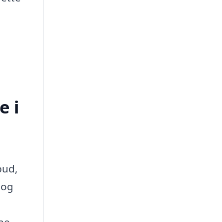
e i
bud,
 og
gne