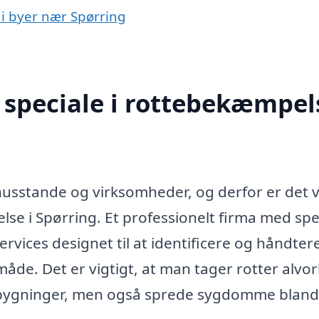
 i byer nær Spørring
speciale i rottebekæmpels
husstande og virksomheder, og derfor er det v
se i Spørring. Et professionelt firma med spec
vices designet til at identificere og håndter
åde. Det er vigtigt, at man tager rotter alvorl
å bygninger, men også sprede sygdomme bland