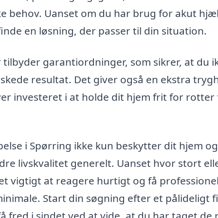
kke behov. Uanset om du har brug for akut hjæ
inde en løsning, der passer til din situation.
tilbyder garantiordninger, som sikrer, at du i
nskede resultat. Det giver også en ekstra tryg
r investeret i at holde dit hjem frit for rotter 
else i Spørring ikke kun beskytter dit hjem og
 livskvalitet generelt. Uanset hvor stort eller
t vigtigt at reagere hurtigt og få professione
minimale. Start din søgning efter et pålideligt 
å fred i sindet ved at vide, at du har taget de 