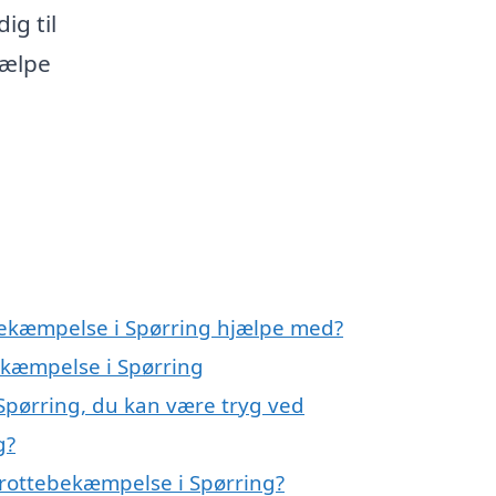
ig til
jælpe
bekæmpelse i Spørring hjælpe med?
bekæmpelse i Spørring
Spørring, du kan være tryg ved
g?
 rottebekæmpelse i Spørring?