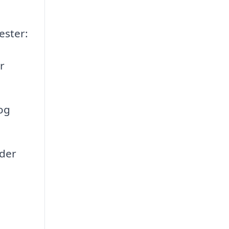
ester:
r
og
nder