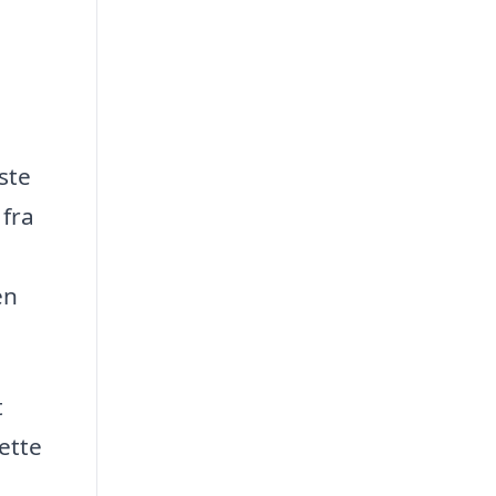
ste
 fra
en
t
ette