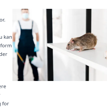
or.
du kan
atform
 der
ere
r
 for