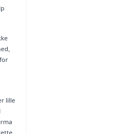
lp
kke
hed,
for
 lille
l
firma
rette