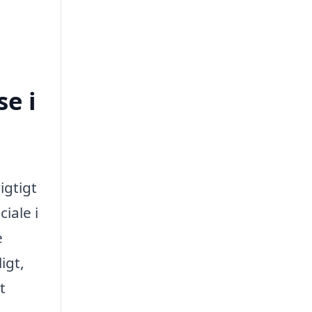
e i
igtigt
iale i
e
igt,
t