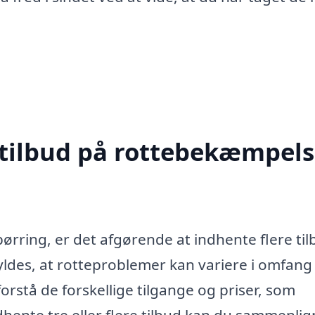
 tilbud på rottebekæmpels
rring, er det afgørende at indhente flere til
yldes, at rotteproblemer kan variere i omfang
forstå de forskellige tilgange og priser, som
ndhente tre eller flere tilbud kan du sammenli