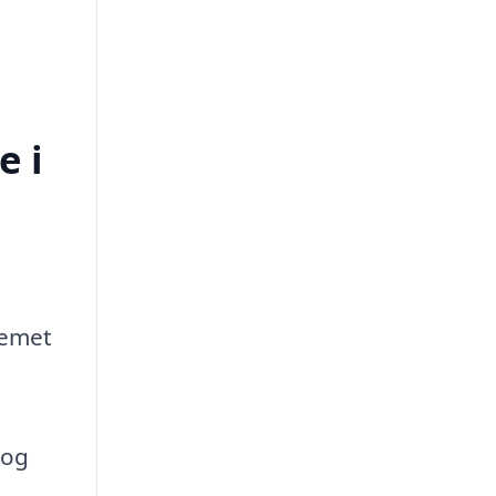
e i
lemet
 og