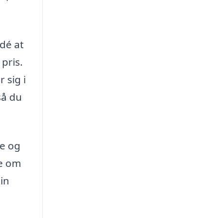
dé at
 pris.
 sig i
så du
re og
ke om
in