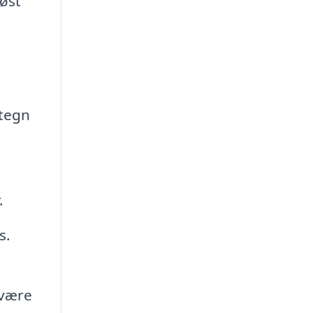
løst
 tegn
.
s.
 være