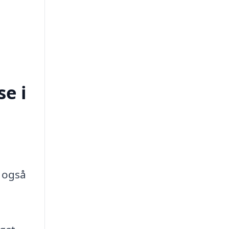
e i
 også