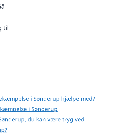
Gå
 til
ebekæmpelse i Sønderup hjælpe med?
bekæmpelse i Sønderup
 Sønderup, du kan være tryg ved
up?