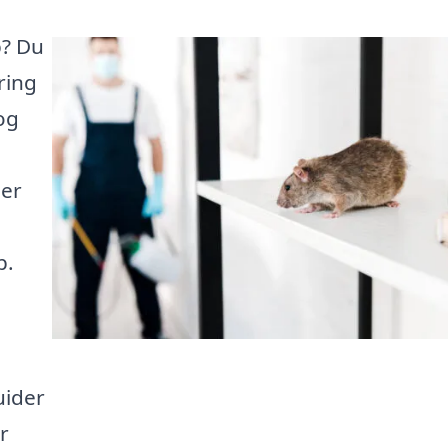
p? Du
ring
og
her
p.
uider
r