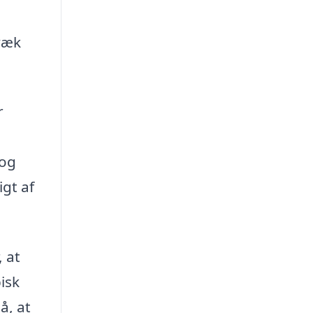
væk
r
 og
gt af
 at
pisk
å, at