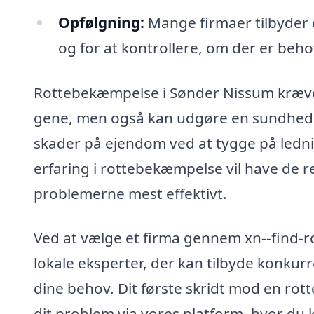
Opfølgning:
Mange firmaer tilbyder o
og for at kontrollere, om der er beho
Rottebekæmpelse i Sønder Nissum kræver 
gene, men også kan udgøre en sundheds
skader på ejendom ved at tygge på led
erfaring i rottebekæmpelse vil have de r
problemerne mest effektivt.
Ved at vælge et firma gennem xn--find-r
lokale eksperter, der kan tilbyde konkur
dine behov. Dit første skridt mod en rot
dit problem via vores platform, hvor du k