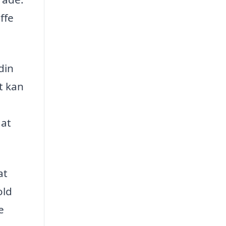
ffe
din
t kan
 at
at
old
e