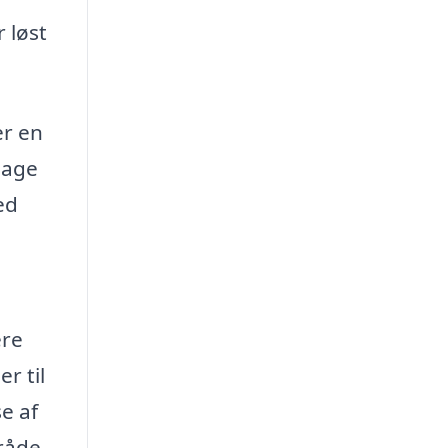
 løst
er en
sage
ed
ere
r til
e af
råde.