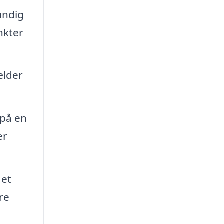
undig
nkter
ælder
 på en
er
aet
re