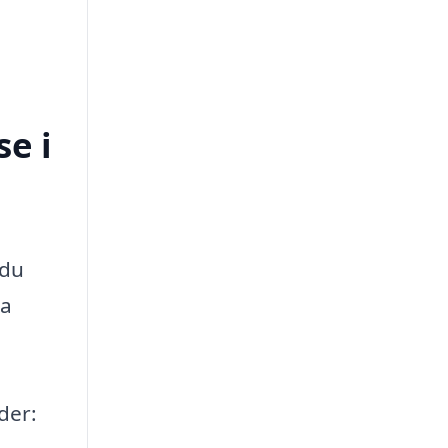
e i
 du
ma
der: