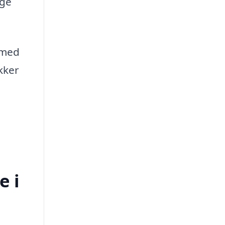
ige
a med
kker
e i