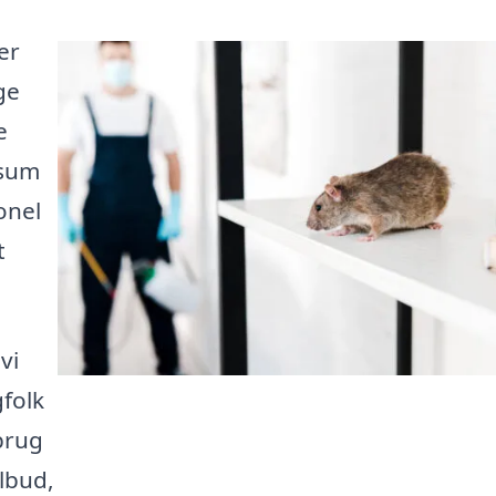
er
ge
e
ssum
onel
t
vi
folk
brug
ilbud,