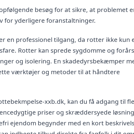
pfølgende besøg for at sikre, at problemet er
v for yderligere foranstaltninger.
en professionel tilgang, da rotter ikke kun 
fare. Rotter kan sprede sygdomme og forår
ninger og isolering. En skadedyrsbekæmper m
ette værktøjer og metoder til at håndtere
ottebekmpelse-xxb.dk, kan du få adgang til fl
rencedygtige priser og skræddersyede løsninge
tefri ejendom begynder med en kort beskrivels
an indhente tilbud direkte fra fagfolk i dit om