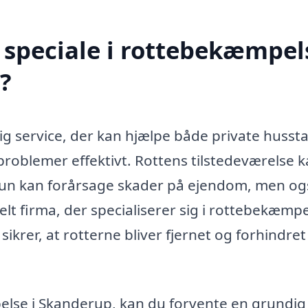
speciale i rottebekæmpels
?
g service, der kan hjælpe både private husst
oblemer effektivt. Rottens tilstedeværelse 
 kun kan forårsage skader på ejendom, men og
lt firma, der specialiserer sig i rottebekæmpe
sikrer, at rotterne bliver fjernet og forhindret 
else i Skanderup, kan du forvente en grundig