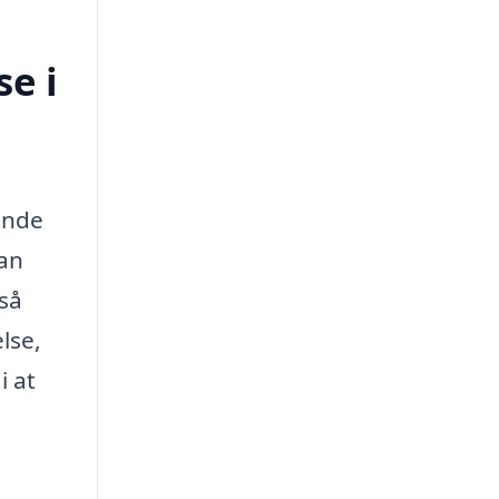
e i
ande
kan
så
lse,
i at