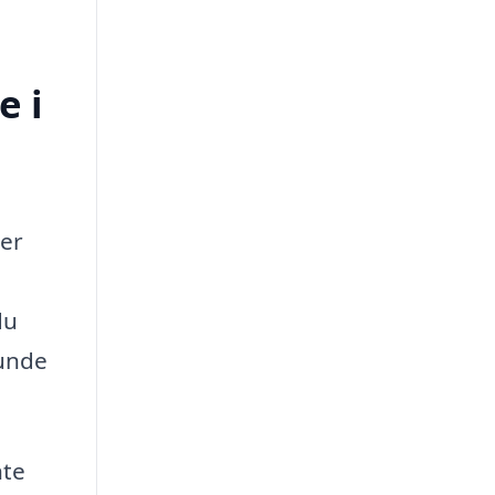
e i
 er
du
runde
nte