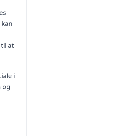
res
u kan
il at
iale i
n og