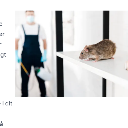
e
er
r
igt
r
e
i dit
få