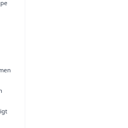
mpe
 men
n
igt