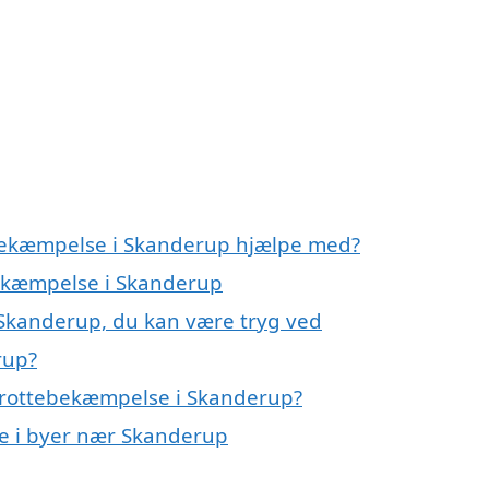
ebekæmpelse i Skanderup hjælpe med?
bekæmpelse i Skanderup
 Skanderup, du kan være tryg ved
rup?
 rottebekæmpelse i Skanderup?
se i byer nær Skanderup