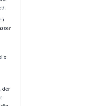
ed.
 i
asser
lle
, der
år
 din