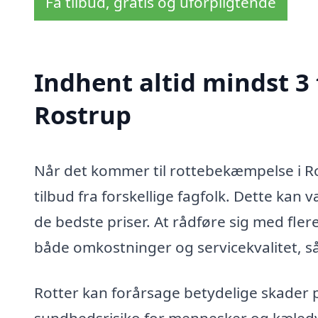
Få tilbud, gratis og uforpligtende
Indhent altid mindst 3
Rostrup
Når det kommer til rottebekæmpelse i Ro
tilbud fra forskellige fagfolk. Dette kan v
de bedste priser. At rådføre sig med fler
både omkostninger og servicekvalitet, så
Rotter kan forårsage betydelige skader
sundhedsrisiko for mennesker og kæledyr.