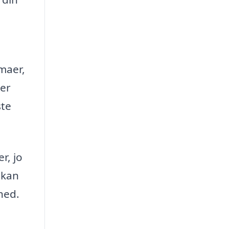
rmaer,
ber
ste
r, jo
 kan
hed.