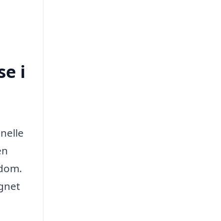
e i
nelle
en
ndom.
ignet