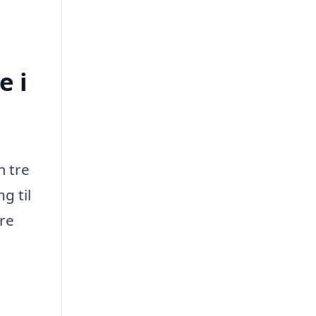
e i
m tre
g til
ere