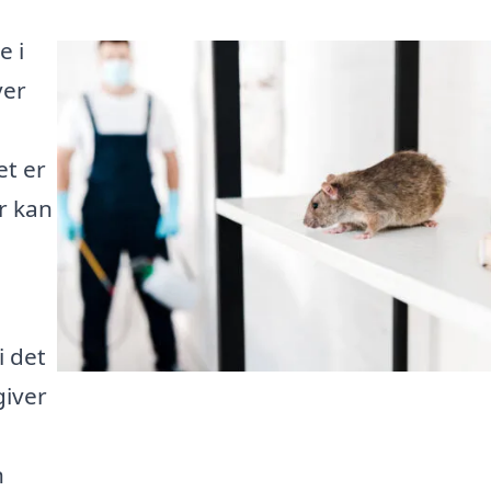
e i
ver
et er
er kan
i det
giver
n