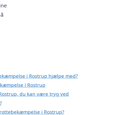
ine
på
ebekæmpelse i Rostrup hjælpe med?
bekæmpelse i Rostrup
Rostrup, du kan være tryg ved
?
 rottebekæmpelse i Rostrup?