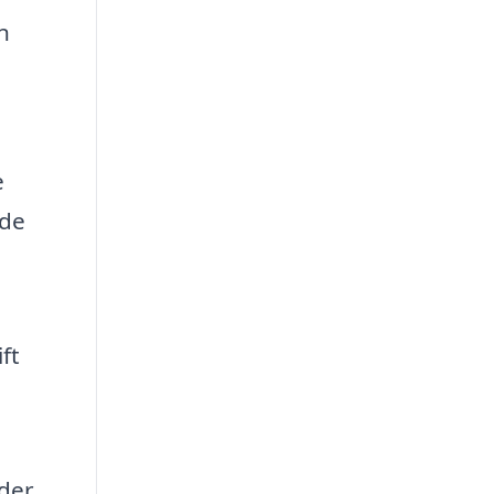
n
e
nde
ft
 der