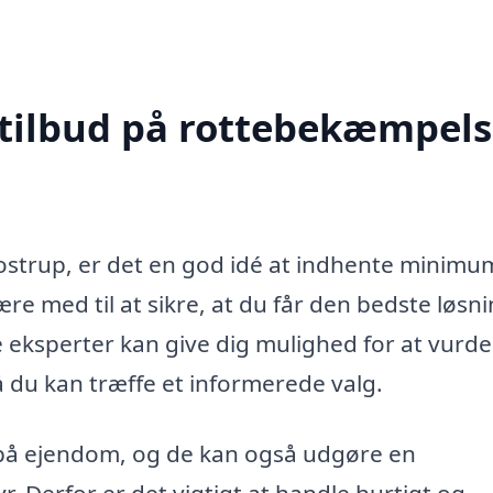
 tilbud på rottebekæmpels
strup, er det en god idé at indhente minimu
ære med til at sikre, at du får den bedste løsnin
e eksperter kan give dig mulighed for at vurd
 du kan træffe et informerede valg.
 på ejendom, og de kan også udgøre en
 Derfor er det vigtigt at handle hurtigt og