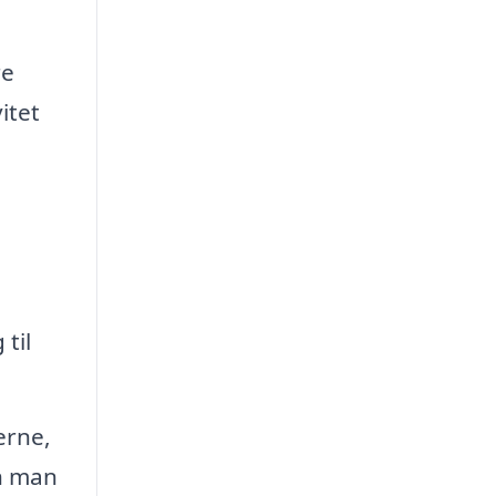
re
itet
til
erne,
n man