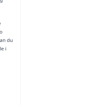
e
jo
kan du
e i