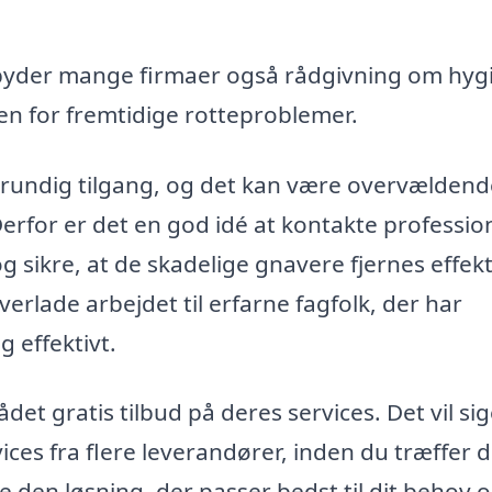
.
yder mange firmaer også rådgivning om hyg
en for fremtidige rotteproblemer.
undig tilgang, og det kan være overvældend
erfor er det en god idé at kontakte profession
 sikre, at de skadelige gnavere fjernes effekt
erlade arbejdet til erfarne fagfolk, der har
g effektivt.
t gratis tilbud på deres services. Det vil sig
es fra flere leverandører, inden du træffer d
de den løsning, der passer bedst til dit behov 