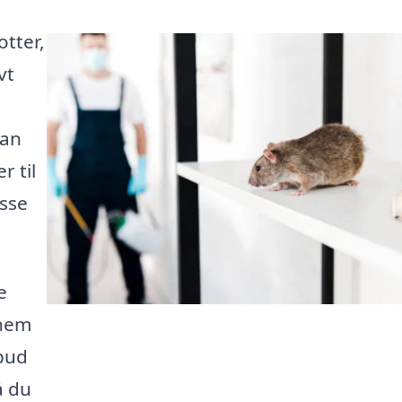
otter,
vt
kan
r til
isse
e
nnem
lbud
å du