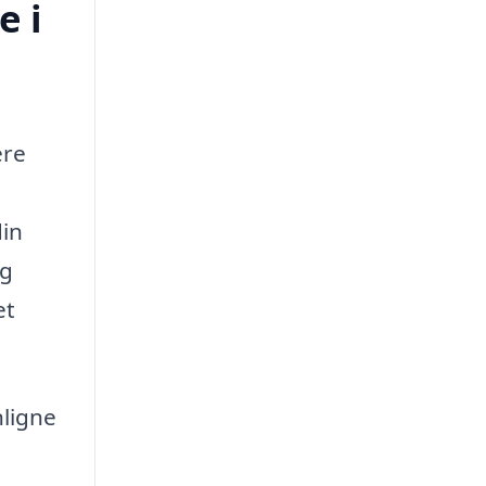
e i
ere
din
og
et
nligne