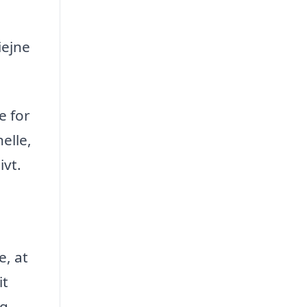
iejne
e for
elle,
ivt.
e, at
it
og