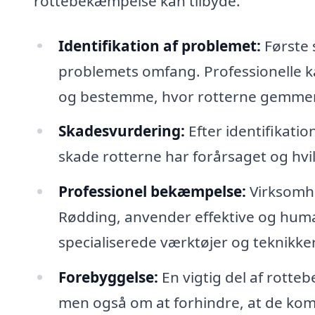
rottebekæmpelse kan tilbyde.
Identifikation af problemet:
Første s
problemets omfang. Professionelle ka
og bestemme, hvor rotterne gemmer
Skadesvurdering:
Efter identifikati
skade rotterne har forårsaget og hv
Professionel bekæmpelse:
Virksomhe
Rødding, anvender effektive og human
specialiserede værktøjer og teknikke
Forebyggelse:
En vigtig del af rotte
men også om at forhindre, at de kom