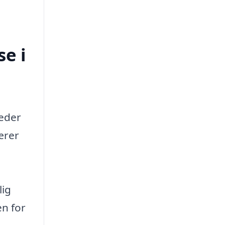
e i
heder
ærer
lig
en for