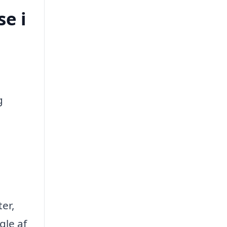
e i
g
er,
gle af