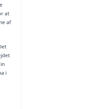
e
r at
me af
Det
ejdet
din
a i