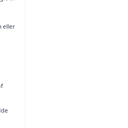
 eller
f
dde