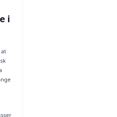
e i
 at
isk
a
lange
asser