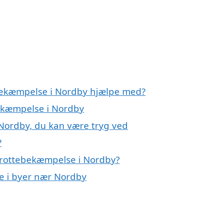
ebekæmpelse i Nordby hjælpe med?
bekæmpelse i Nordby
Nordby, du kan være tryg ved
?
 rottebekæmpelse i Nordby?
se i byer nær Nordby