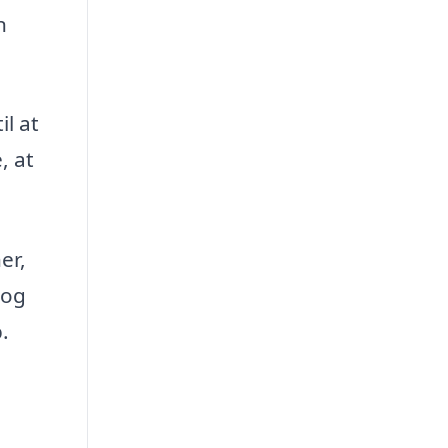
n
il at
, at
er,
 og
.