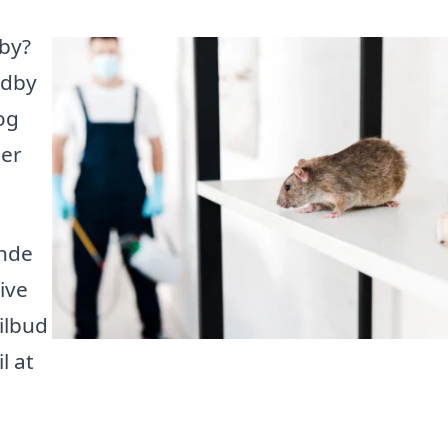
by?
rdby
og
 er
inde
tive
ilbud
l at