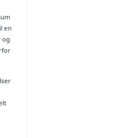
imum
il en
r og
rfor
lser
elt