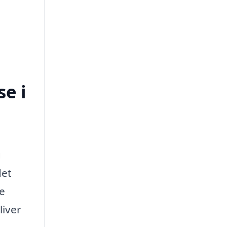
e i
g
det
ge
liver