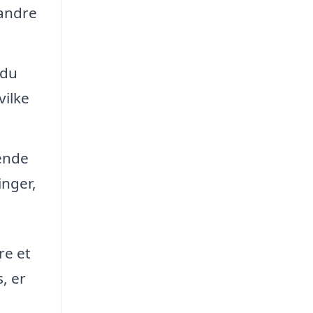
 andre
 du
vilke
gende
inger,
re et
, er