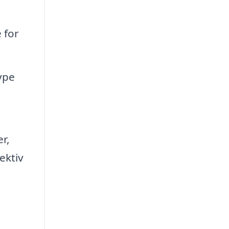
 for
ype
r,
ektiv