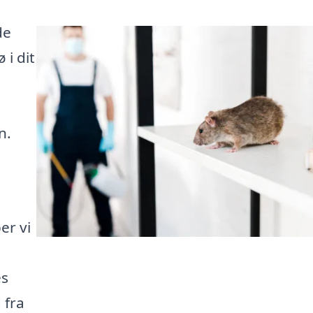
de
 i dit
n.
er vi
es
 fra