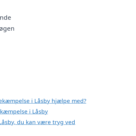
e
finde
 søgen
ebekæmpelse i Låsby hjælpe med?
bekæmpelse i Låsby
Låsby, du kan være tryg ved