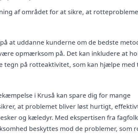
ng af området for at sikre, at rotteprobleme
 på at uddanne kunderne om de bedste metode
 være opmærksom på. Det kan inkludere at ho
e tegn på rotteaktivitet, som kan hjælpe med t
ebekæmpelse i Kruså kan spare dig for mange
er, at problemet bliver løst hurtigt, effektiv
esker og kæledyr. Med ekspertisen fra fagfol
 virksomhed beskyttes mod de problemer, som r