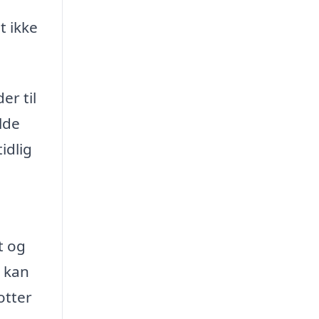
t ikke
r til
lde
idlig
t og
k kan
otter