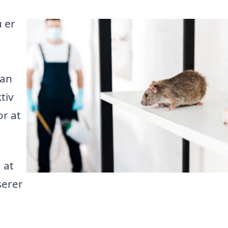
 er
kan
tiv
r at
 at
serer