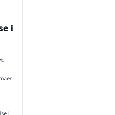
e i
t.
irmaer
se i