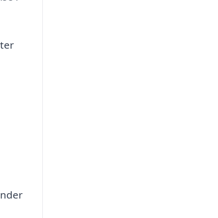
ter
under