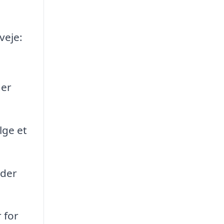
veje:
der
lge et
yder
 for