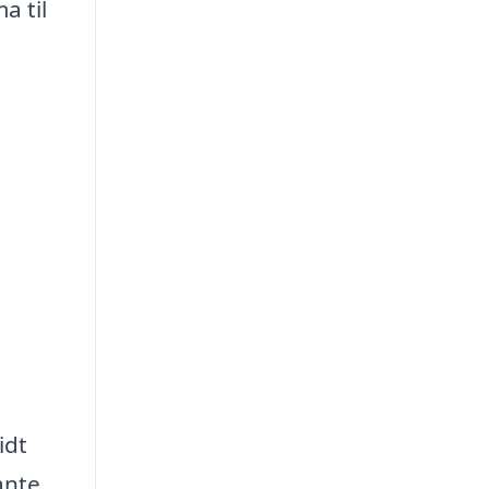
a til
idt
ante