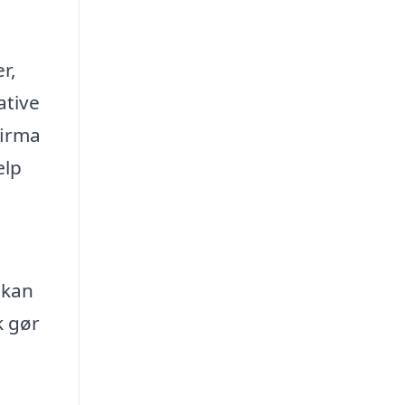
r,
ative
firma
ælp
 kan
k gør