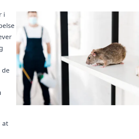
 i
pelse
æver
og
 de
u
 at