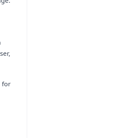
nge.
n
ser,
 for