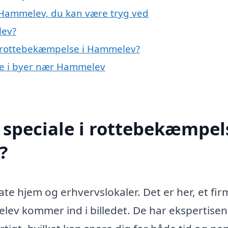
 Hammelev, du kan være tryg ved
lev?
å rottebekæmpelse i Hammelev?
se i byer nær Hammelev
speciale i rottebekæmpels
?
te hjem og erhvervslokaler. Det er her, et fir
v kommer ind i billedet. De har ekspertisen t