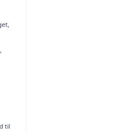
get,
,
 til