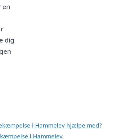
r en
er
e dig
igen
ebekæmpelse i Hammelev hjælpe med?
ebekæmpelse i Hammelev