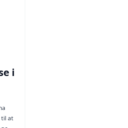
e i
ma
il at