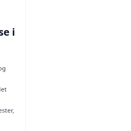
e i
og
det
ester,