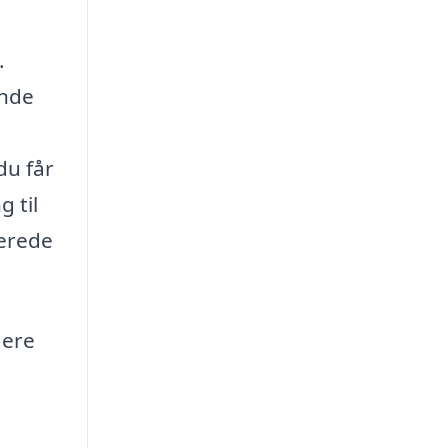
.
inde
du får
 til
merede
gere