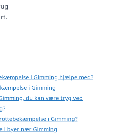
rug
rt.
ebekæmpelse i Gimming hjælpe med?
bekæmpelse i Gimming
 Gimming, du kan være tryg ved
g?
 rottebekæmpelse i Gimming?
se i byer nær Gimming