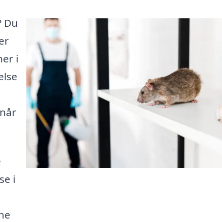
? Du
er
er i
else
 når
e
se i
rne