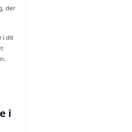
g, der
i dit
et
n.
e i