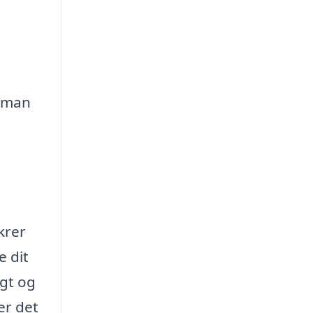
n man
krer
e dit
igt og
er det