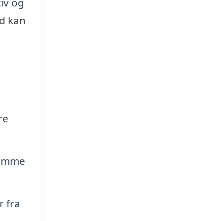
tiv og
nd kan
re
komme
r fra