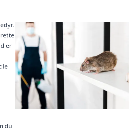
edyr,
rette
nd er
dle
m du