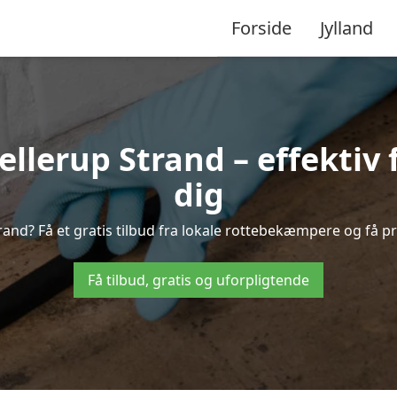
Forside
Jylland
llerup Strand – effektiv f
dig
trand? Få et gratis tilbud fra lokale rottebekæmpere og få p
Få tilbud, gratis og uforpligtende