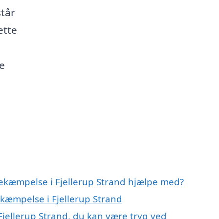
står
ette
de
bekæmpelse i Fjellerup Strand hjælpe med?
ekæmpelse i Fjellerup Strand
Fjellerup Strand, du kan være tryg ved