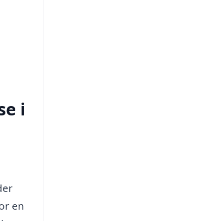
e i
der
or en