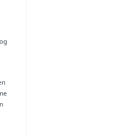
 og
,
en
mme
en