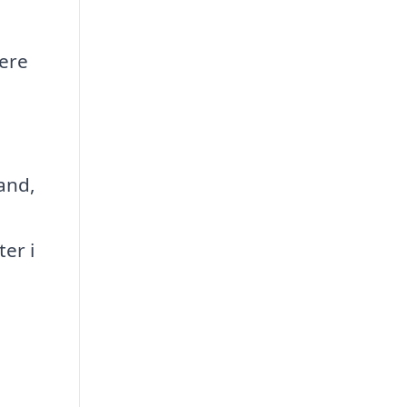
mere
and,
er i