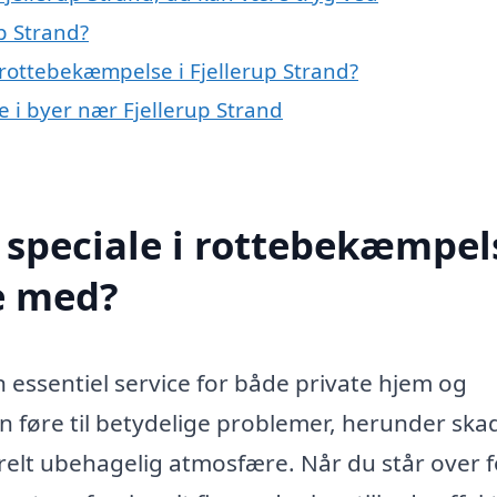
p Strand?
rottebekæmpelse i Fjellerup Strand?
e i byer nær Fjellerup Strand
speciale i rottebekæmpels
e med?
 essentiel service for både private hjem og
an føre til betydelige problemer, herunder ska
relt ubehagelig atmosfære. Når du står over f