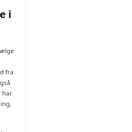
e i
vælge
d fra
også
d har
ning,