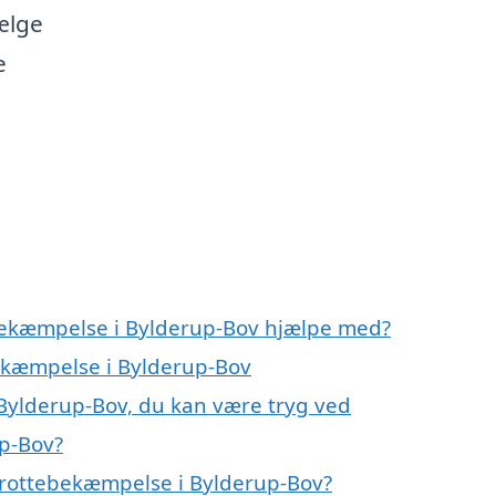
vælge
e
ebekæmpelse i Bylderup-Bov hjælpe med?
bekæmpelse i Bylderup-Bov
Bylderup-Bov, du kan være tryg ved
p-Bov?
 rottebekæmpelse i Bylderup-Bov?