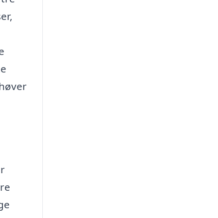
er,
e
te
ehøver
r
ere
ige