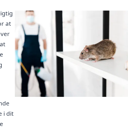
igtig
r at
ever
at
te
g
inde
 i dit
te