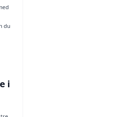
 med
an du
e i
 tre