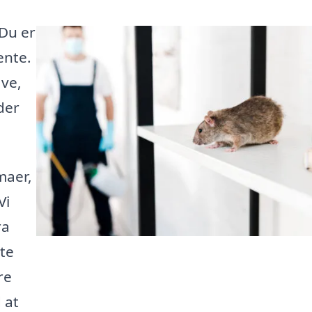
Du er
ente.
ave,
der
maer,
Vi
ra
ste
re
 at