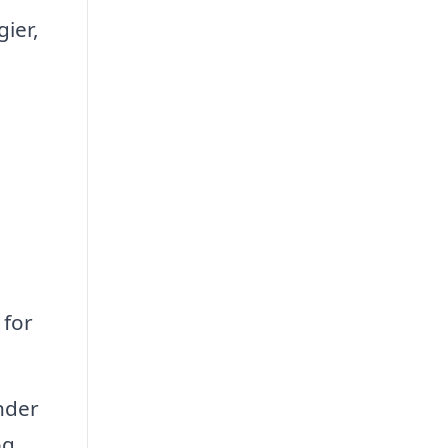
gier,
 for
nder
og