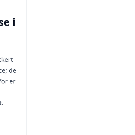
e i
kkert
ce; de
for er
t.