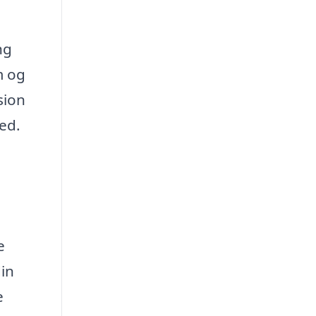
ng
m og
sion
ed.
e
din
e