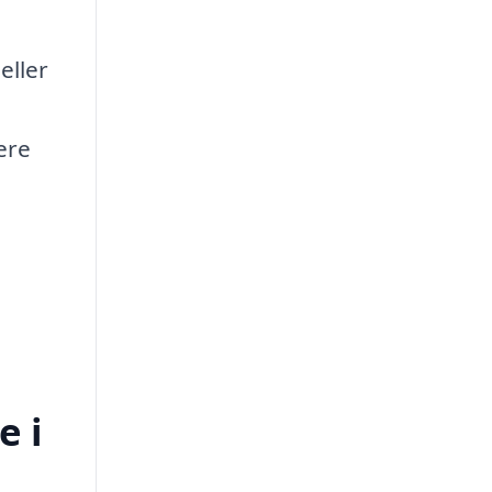
eller
ere
e i