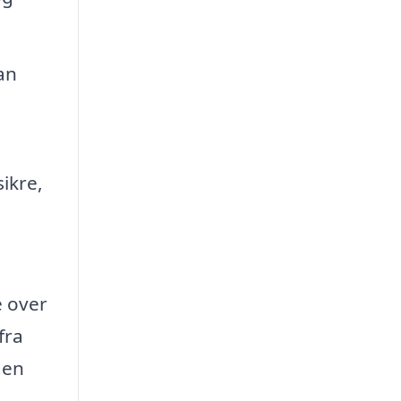
an
ikre,
e over
fra
den