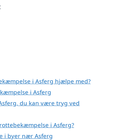
t
bekæmpelse i Asferg hjælpe med?
ekæmpelse i Asferg
Asferg, du kan være tryg ved
 rottebekæmpelse i Asferg?
e i byer nær Asferg