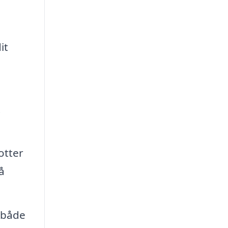
it
t
otter
å
 både