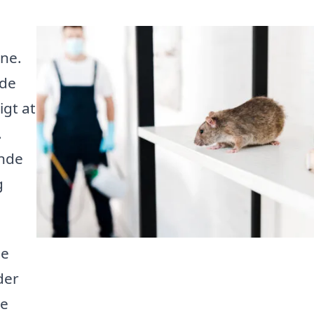
ene.
åde
igt at
.
inde
g
le
der
te