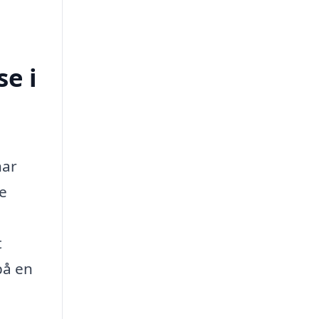
e i
har
ke
t
på en