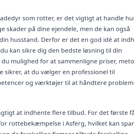
dedyr som rotter, er det vigtigt at handle hu
sage skader på dine ejendele, men de kan også
in husstand. Derfor er det en god idé at ind
du kan sikre dig den bedste løsning til din
får du mulighed for at sammenligne priser, met
e sikrer, at du vælger en professionel til
etencer og værktøjer til at håndtere problem
gtigt at indhente flere tilbud. For det første f
or rottebekæmpelse i Asferg, hvilket kan spar
an de forskellige firmaer tilbyde forskellige