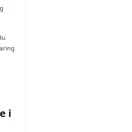
ig
 du
faring
e i