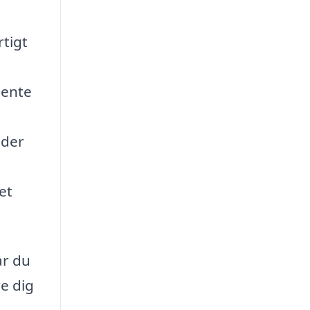
rtigt
hente
oder
et
år du
e dig