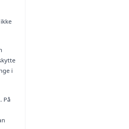
 ikke
n
skytte
nge i
. På
an