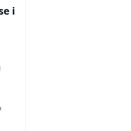
e i
l
n