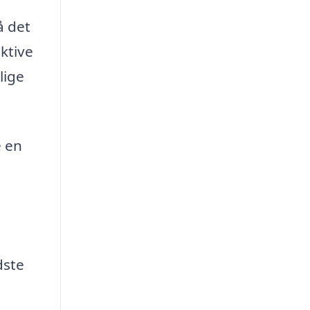
å det
ektive
lige
e en
dste