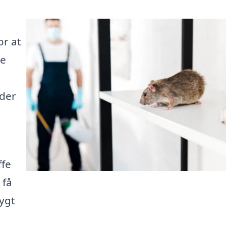
or at
te
ader
e
ffe
 få
ygt