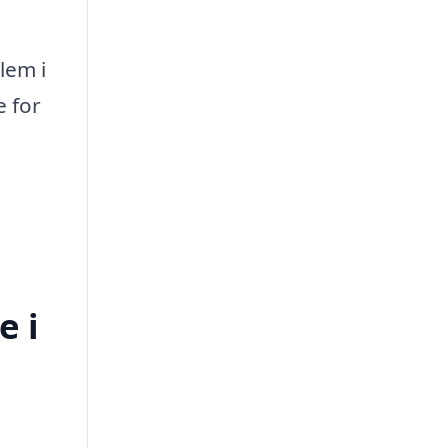
lem i
e for
e i