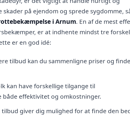
adedyr, er det vigtigt at handle hurtigt og
ige skader på ejendom og sprede sygdomme, s
rottebekæmpelse i Arnum
. En af de mest eff
rsbekæmper, er at indhente mindst tre forskel
ette er en god idé:
ere tilbud kan du sammenligne priser og find
lk kan have forskellige tilgange til
 både effektivitet og omkostninger.
tilbud giver dig mulighed for at finde den be