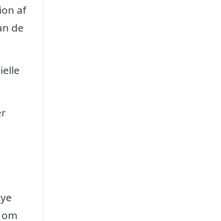
ion af
an de
elle
er
nye
g om