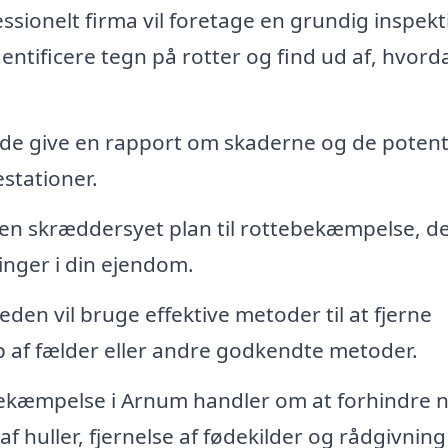
ssionelt firma vil foretage en grundig inspekt
dentificere tegn på rotter og find ud af, hvord
l de give en rapport om skaderne og de potenti
estationer.
 en skræddersyet plan til rottebekæmpelse, d
inger i din ejendom.
en vil bruge effektive metoder til at fjerne
p af fælder eller andre godkendte metoder.
ebekæmpelse i Arnum handler om at forhindre 
f huller, fjernelse af fødekilder og rådgivnin