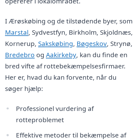
opererer i lokalområdet.
I Ærøskøbing og de tilstødende byer, som
Marstal
, Sydvestfyn, Birkholm, Skjoldnæs,
Kornerup,
Sakskøbing
,
Bøgeskov
, Strynø,
Bredebro
og
Aakirkeby
, kan du finde en
bred vifte af rottebekæmpelsesfirmaer.
Her er, hvad du kan forvente, når du
søger hjælp:
Professionel vurdering af
rotteproblemet
Effektive metoder til bekæmpelse af