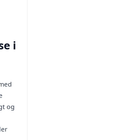
e i
 med
e
gt og
der