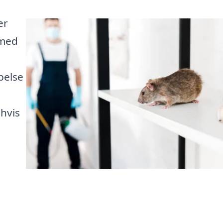
er
 med
pelse
 hvis