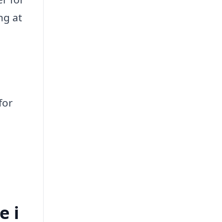
ng at
for
e i