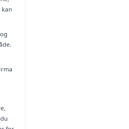
r kan
 og
åde.
d
firma
re,
 du
er for