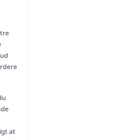
tre
e
bud
urdere
du
åde
gt at