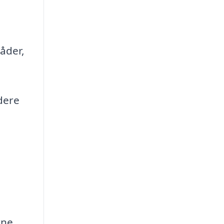
åder,
dere
rne,