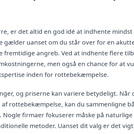
e, er det altid en god idé at indhente mindst 
tte gælder uanset om du står over for en akutt
 fremtidige angreb. Ved at indhente flere til
r omkostningerne, men også en chance for at v
kspertise inden for rottebekæmpelse.
nger, og priserne kan variere betydeligt. Når 
ere af rottebekæmpelse, kan du sammenligne b
t. Nogle firmaer fokuserer måske på naturlige
ionelle metoder. Uanset dit valg er det vigti