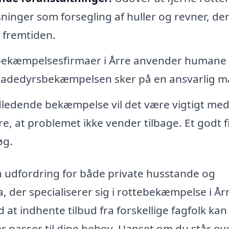
sninger som forsegling af huller og revner, de
 fremtiden.
ekæmpelsesfirmaer i Årre anvender humane
t skadedyrsbekæmpelsen sker på en ansvarlig m
dledende bekæmpelse vil det være vigtigt me
e, at problemet ikke vender tilbage. Et godt 
øg.
 udfordring for både private husstande og
, der specialiserer sig i rottebekæmpelse i År
 at indhente tilbud fra forskellige fagfolk kan
r passer til dine behov. Uanset om du står ov