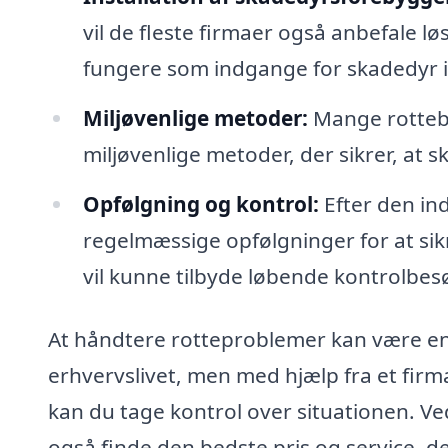
vil de fleste firmaer også anbefale lø
fungere som indgange for skadedyr i
Miljøvenlige metoder:
Mange rotteb
miljøvenlige metoder, der sikrer, a
Opfølgning og kontrol:
Efter den in
regelmæssige opfølgninger for at sikr
vil kunne tilbyde løbende kontrolbes
At håndtere rotteproblemer kan være en
erhvervslivet, men med hjælp fra et firma
kan du tage kontrol over situationen. Ved
også finde den bedste pris og service, de